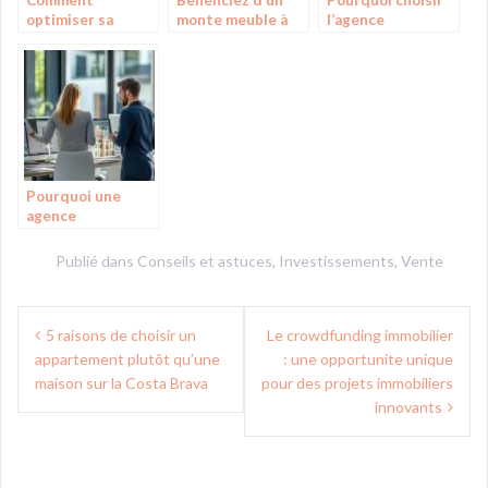
optimiser sa
monte meuble à
l’agence
défiscalisation
Sassenage avec un
immobilière de
immobilière grâce
technicien qualifié
référence à
à l’immobilier
pour vos
Genève pour
ancien rénové ?
déménagements
vendre votre bien
Pourquoi une
agence
immobilière est
indispensable
Publié dans
Conseils et astuces
,
Investissements
,
Vente
pour estimer et
vendre votre bien
Navigation
5 raisons de choisir un
Le crowdfunding immobilier
de
appartement plutôt qu’une
: une opportunite unique
l’article
maison sur la Costa Brava
pour des projets immobiliers
innovants