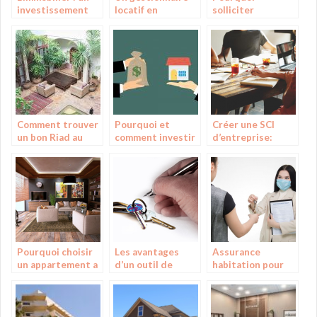
investissement
locatif en
solliciter
assuré
investissement
l’intervention
immobilier, est-ce
d’un photographe
indispensable ?
immobilier ?
Comment trouver
Pourquoi et
Créer une SCI
un bon Riad au
comment investir
d’entreprise:
Maroc ?
dans l’immobilier ?
pourquoi et
comment ?
Pourquoi choisir
Les avantages
Assurance
un appartement a
d’un outil de
habitation pour
Nantes
gestion locative
etudiant :
pourquoi y
souscrire ?