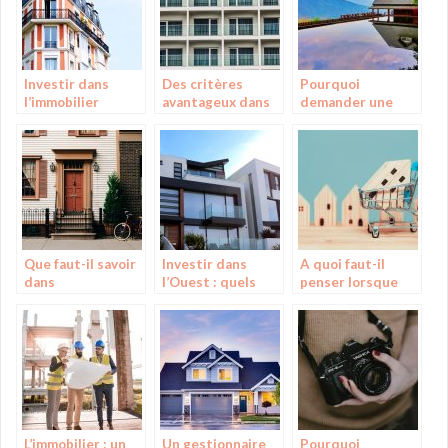
Investir dans
Des critères
Pourquoi
l’immobilier
avantageux dans
demander une
le choix d’un
estimation
appartement
immobilière de
votre bien ?
Que faut-il savoir
Investir dans
A quoi faut-il
dans
l’Ouest : quels
penser lorsque
l’investissement
types de bien
nous souhaitons
immobilier ?
immobilier se
vendre un bien
procurer ?
immobilier ?
L’immobilier : un
Un gestionnaire
Pourquoi