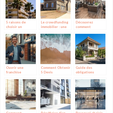
5 raisons de
Le crowdfunding
Découvrez
choisir un
immobilier : une
comment
appartement
opportunite
contacter
plutôt qu’une
unique pour des
Batigere :
maison sur la
projets
simplifiez vos
Costa Brava
immobiliers
démarches
innovants
administratives
Ouvrir une
Comment Obtenir
Guide des
franchise
5 Devis
obligations
immobilière sans
Nivellement
legales pour
apport : Les
Gratuits et
vendre votre
pièges à éviter et
Choisir le Meilleur
maison ancienne
les meilleures
Professionnel
en 2024
stratégies
Comment
Bénéficiez d’un
Pourquoi choisir