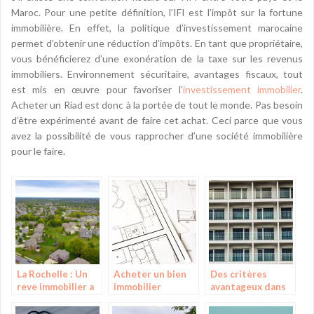
Maroc. Pour une petite définition, l’IFI est l’impôt sur la fortune
immobilière. En effet, la politique d’investissement marocaine
permet d’obtenir une réduction d’impôts. En tant que propriétaire,
vous bénéficierez d’une exonération de la taxe sur les revenus
immobiliers. Environnement sécuritaire, avantages fiscaux, tout
est mis en œuvre pour favoriser l’
investissement immobilier
.
Acheter un Riad est donc à la portée de tout le monde. Pas besoin
d’être expérimenté avant de faire cet achat. Ceci parce que vous
avez la possibilité de vous rapprocher d’une société immobilière
pour le faire.
La Rochelle : Un
Acheter un bien
Des critères
reve immobilier a
immobilier
avantageux dans
portee de main
le choix d’un
avec des terrains
appartement