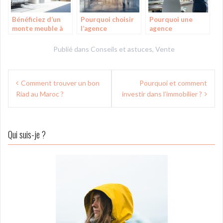
Bénéficiez d’un
Pourquoi choisir
Pourquoi une
monte meuble à
l’agence
agence
Sassenage avec un
immobilière de
immobilière est
technicien qualifié
référence à
indispensable
Publié dans
Conseils et astuces
,
Vente
pour vos
Genève pour
pour estimer et
déménagements
vendre votre bien
vendre votre bien
Navigation
Comment trouver un bon
Pourquoi et comment
de
Riad au Maroc ?
investir dans l’immobilier ?
l’article
Qui suis-je ?