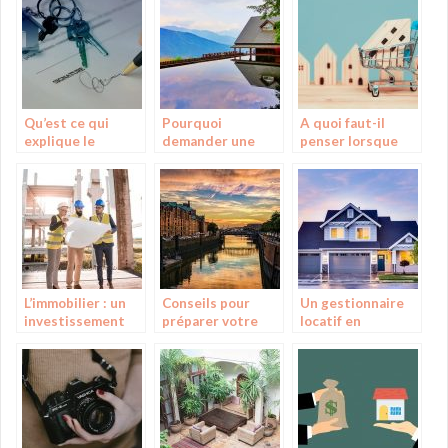
a vendre
Qu’est ce qui
Pourquoi
A quoi faut-il
explique le
demander une
penser lorsque
scepticisme
estimation
nous souhaitons
observé vis-à-vis
immobilière de
vendre un bien
des agences
votre bien ?
immobilier ?
immobilières?
L’immobilier : un
Conseils pour
Un gestionnaire
investissement
préparer votre
locatif en
assuré
voyage
investissement
immobilier, est-ce
indispensable ?