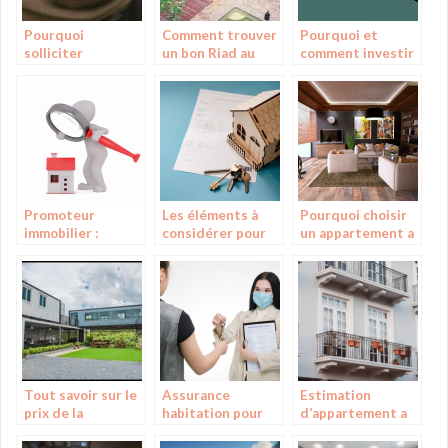
Pourquoi
Comment trouver
Pourquoi et
solliciter
un bon Riad au
comment investir
l’intervention
Maroc ?
dans l’immobilier ?
d’un photographe
immobilier ?
Promoteur
Les éléments à
Pourquoi choisir
immobilier :
considérer pour
un appartement a
missions et
choisir un local
Nantes
avantages
commercial
Tout savoir sur le
Assurance
Estimation
prix de la
habitation pour
d’appartement a
construction
etudiant :
La Rochelle :