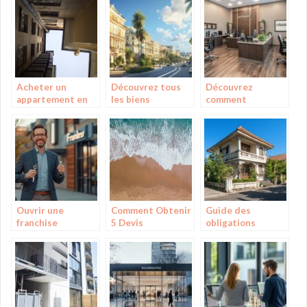
d’une maison
pourquoi y
Astuces et
container
souscrire ?
conseils
Acheter un
Découvrez tous
Découvrez
appartement en
les biens
comment
Espagne : le guide
immobiliers
contacter
complet
disponibles sur
Batigere :
l’avenue de la
simplifiez vos
Libération à Nice
démarches
administratives
Ouvrir une
Comment Obtenir
Guide des
franchise
5 Devis
obligations
immobilière sans
Nivellement
legales pour
apport : Les
Gratuits et
vendre votre
pièges à éviter et
Choisir le Meilleur
maison ancienne
les meilleures
Professionnel
en 2024
stratégies